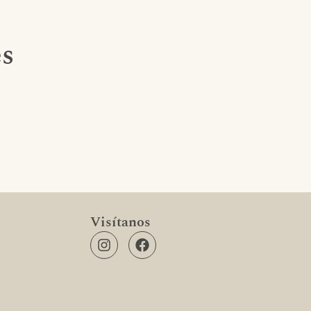
es
Visítanos