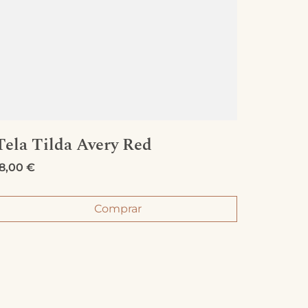
Tela Tilda Avery Red
Tela 
18,00
€
18,00
€
Comprar