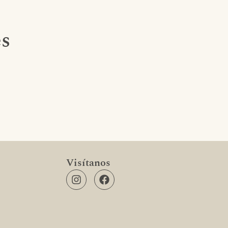
es
Visítanos