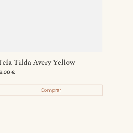
Tela Tilda Avery Yellow
Tela 
18,00
€
19,00
€
Comprar