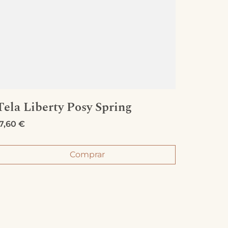
Tela Liberty Posy Spring
Tela 
17,60
€
20,00
€
Comprar