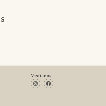
es
Visítanos