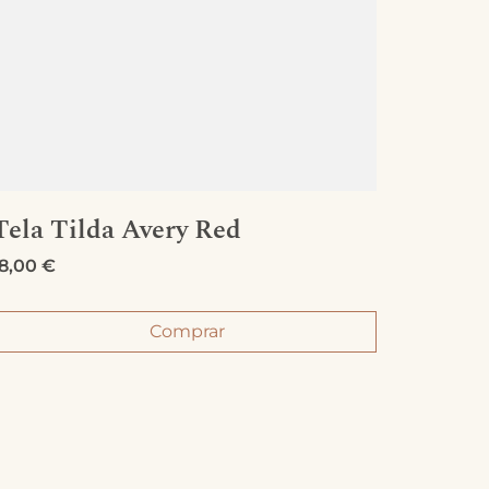
Tela Tilda Avery Red
Tela 
18,00
€
18,00
€
Comprar