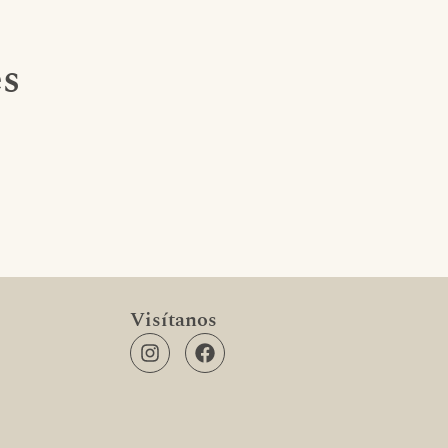
es
Visítanos