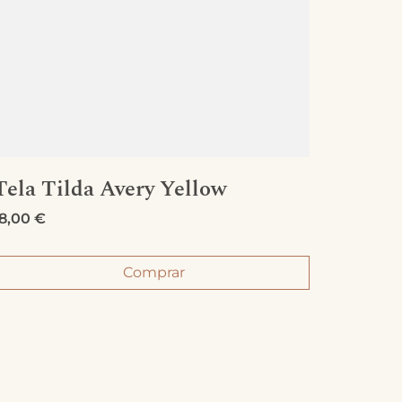
Tela Tilda Avery Yellow
Tela 
18,00
€
19,00
€
Comprar