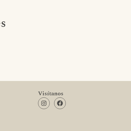
es
Visítanos