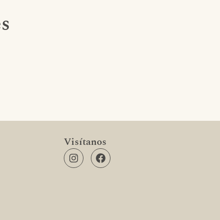
es
Visítanos